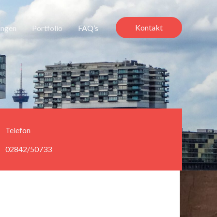
Kontakt
ungen
Portfolio
FAQ’s
Telefon
02842/50733