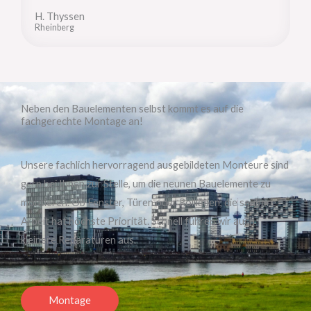
H. Thyssen
Rheinberg
Neben den Bauelementen selbst kommt es auf die
fachgerechte Montage an!
Unsere fachlich hervorragend ausgebildeten Monteure sind
gern bei Ihnen zur Stelle, um die neunen Bauelemente zu
montieren. Ob Fenster, Türen oder Rollläden, die saubere
Arbeit hat höchste Priorität. Schnell führen wir auch
kleinere Reparaturen aus.
Montage