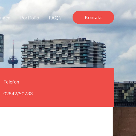
Kontakt
ungen
Portfolio
FAQ’s
Telefon
02842/50733